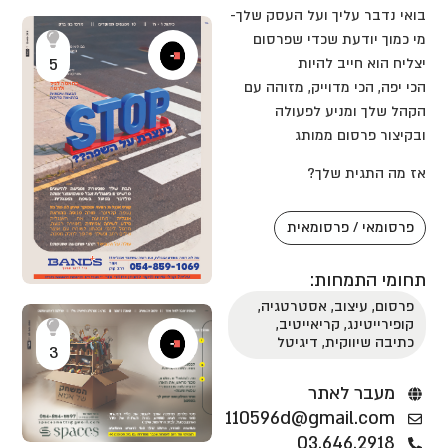
בואי נדבר עליך ועל העסק שלך-
מי כמוך יודעת שכדי שפרסום
יצליח הוא חייב להיות
5
הכי יפה, הכי מדוייק, מזוהה עם
הקהל שלך ומניע לפעולה
ובקיצור פרסום ממותג
אז מה התגית שלך?
פרסומאי / פרסומאית
תחומי התמחות:
פרסום, עיצוב, אסטרטגיה,
קופירייטינג, קריאייטיב,
כתיבה שיווקית, דיגיטל
3
מעבר לאתר
110596d@gmail.com
03.646.2918