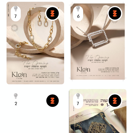
7
6
2
7