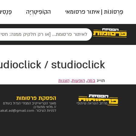
פֶּרְסוֹנוֹת | איתור פרסומאי
הקוֹפִּיטֶרְיָה
פָּנָסִי
פאשן
ניינטיז
נו
udioclick / studioclick
תוייג
במה
,
הופעות
,
הצגות
הפסקת פרסומות
מרחב השראה שיתופי
מאגר הקריאייטיב המגזרי הגדול בעולם
// מלאי מתעדכן.
לפניות הציבור:
sakat.ad@gmail.com