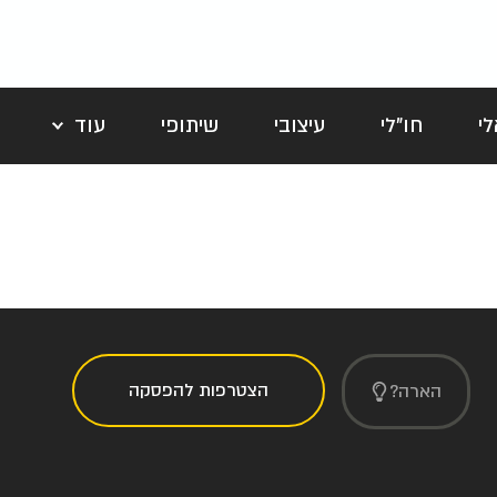
י
חו"לי
עיצובי
שיתופי
עוד
לה
הצטרפות להפסקה
הארה?