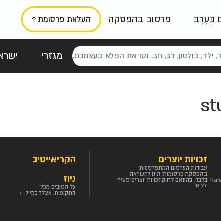
ם בָּעֶרֶב
פרסום בהפסקה
העלאת פרסומת ↑
מגזרי
ישראל
סטלגי
כרזות
טיפוגרפי
תורני
גרי
st
זכויות יוצרים
הקריאייטיב
עבודות הפרסום המתפרסמות
ב'הפסקת פרסומות' הינן להשראה
ניוז
haf
בלבד. בהתאם לחוק זכויות יוצרים סעיף
27 א'
כל הטובים מכל
התקופות, אצלך במייל ←