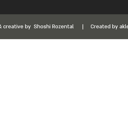
& creative by
Shoshi Rozental
|
Created by akle