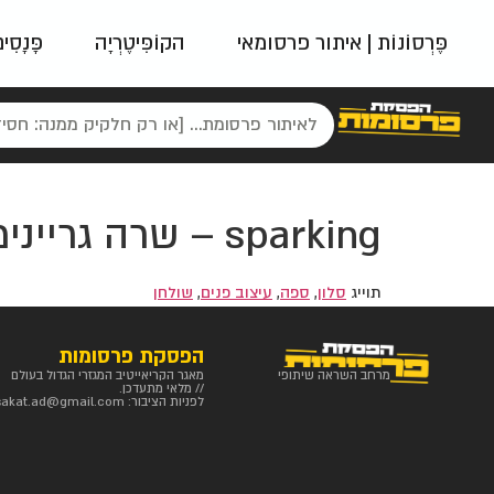
פֶּרְסוֹנוֹת | איתור פרסומאי
הקוֹפִּיטֶרְיָה
פָּנָסִי
פאשן
ניינטיז
נו
sparking – שרה גריינימן / SPARKING
תוייג
סלון
,
ספה
,
עיצוב פנים
,
שולחן
הפסקת פרסומות
מרחב השראה שיתופי
מאגר הקריאייטיב המגזרי הגדול בעולם
// מלאי מתעדכן.
לפניות הציבור:
sakat.ad@gmail.com