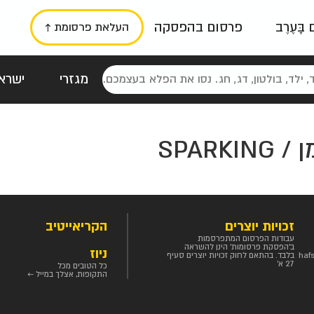
ם בָּעֶרֶב
פרסום בהפסקה
העלאת פרסומת ↑
מגזרי
ישראל
סטלגי
כרזות
טיפוגרפי
תורני
גרי
זכויות יוצרים
הקריאייטיב
עבודות הפרסום המתפרסמות
ב'הפסקת פרסומות' הינן להשראה
ניוז
haf
בלבד. בהתאם לחוק זכויות יוצרים סעיף
27 א'
כל הטובים מכל
התקופות, אצלך במייל ←