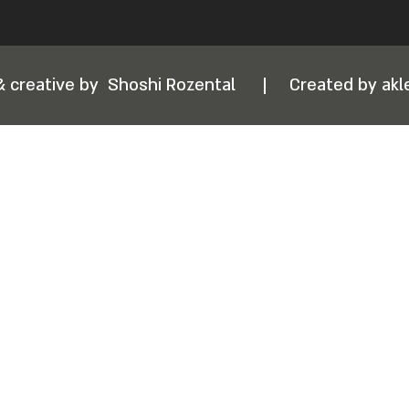
& creative by
Shoshi Rozental
|
Created by akle