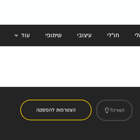
י
חו"לי
עיצובי
שיתופי
עוד
לה
הצטרפות להפסקה
הארה?