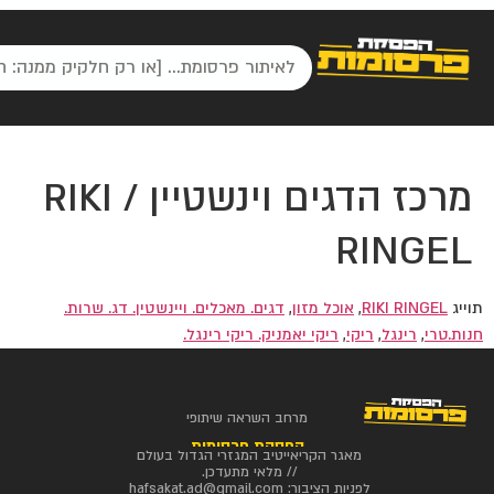
מרכז הדגים וינשטיין / RIKI
RINGEL
תוייג
RIKI RINGEL
,
אוכל מזון
,
דגים. מאכלים. ויינשטין. דג. שרות.
חנות.טרי
,
רינגל
,
ריקי
,
ריקי יאמניק. ריקי רינגל.
מרחב השראה שיתופי
הפסקת פרסומות
מאגר הקריאייטיב המגזרי הגדול בעולם
// מלאי מתעדכן.
לפניות הציבור:
hafsakat.ad@gmail.com