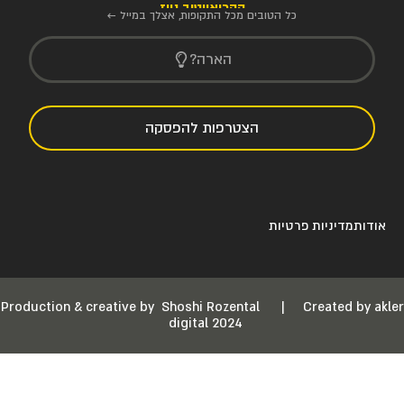
הקריאייטיב ניוז
כל הטובים מכל התקופות, אצלך במייל ←
הארה?
הצטרפות להפסקה
אודות
מדיניות פרטיות
Production & creative by
Shoshi Rozental
|
Created by akler
digital 2024