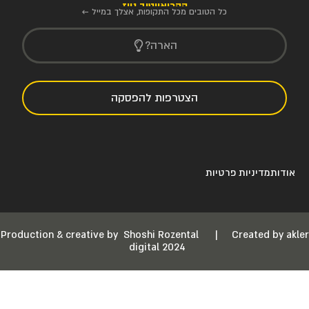
הקריאייטיב ניוז
כל הטובים מכל התקופות, אצלך במייל ←
הארה?
הצטרפות להפסקה
אודות
מדיניות פרטיות
Production & creative by
Shoshi Rozental
|
Created by akler
digital 2024