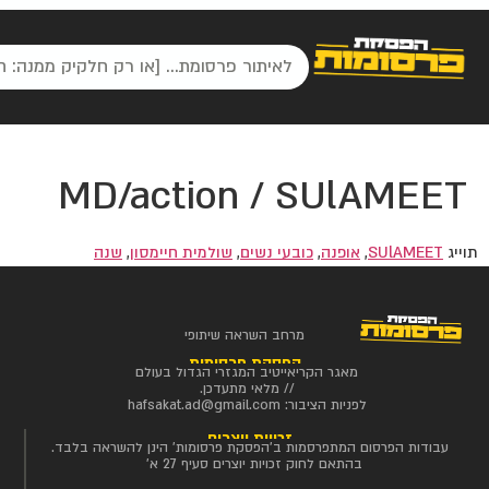
MD/action / SUlAMEET
תוייג
SUlAMEET
,
אופנה
,
כובעי נשים
,
שולמית חיימסון
,
שנה
מרחב השראה שיתופי
הפסקת פרסומות
מאגר הקריאייטיב המגזרי הגדול בעולם
// מלאי מתעדכן.
לפניות הציבור:
hafsakat.ad@gmail.com
זכויות יוצרים
עבודות הפרסום המתפרסמות ב'הפסקת פרסומות' הינן להשראה בלבד.
בהתאם לחוק זכויות יוצרים סעיף 27 א'