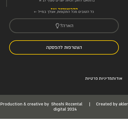
בהתאם לחוק זכויות יוצרים סעיף 27 א'
הקריאייטיב ניוז
כל הטובים מכל התקופות, אצלך במייל ←
הארה?
הצטרפות להפסקה
אודות
מדיניות פרטיות
Production & creative by
Shoshi Rozental
|
Created by akler
digital 2024