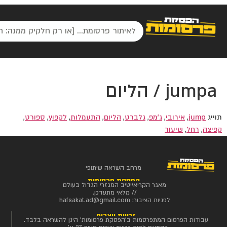
jumpa / הליום
תוייג
jump
,
אירובי
,
ג'מפ
,
גלברט
,
הליום
,
התעמלות
,
לקפוץ
,
ספורט
,
קפיצה
,
רחל
,
שיעור
מרחב השראה שיתופי
הפסקת פרסומות
מאגר הקריאייטיב המגזרי הגדול בעולם
// מלאי מתעדכן.
לפניות הציבור:
hafsakat.ad@gmail.com
זכויות יוצרים
עבודות הפרסום המתפרסמות ב'הפסקת פרסומות' הינן להשראה בלבד.