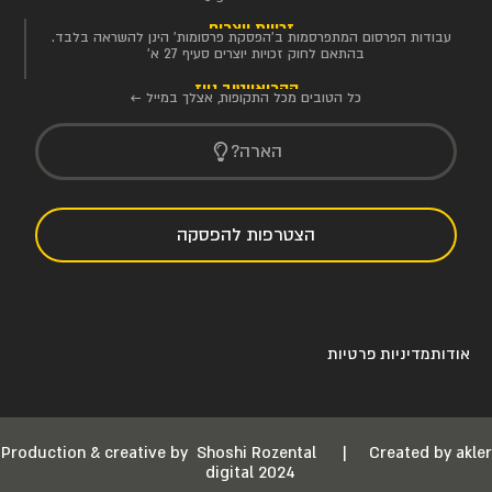
זכויות יוצרים
עבודות הפרסום המתפרסמות ב'הפסקת פרסומות' הינן להשראה בלבד.
בהתאם לחוק זכויות יוצרים סעיף 27 א'
הקריאייטיב ניוז
כל הטובים מכל התקופות, אצלך במייל ←
הארה?
הצטרפות להפסקה
אודות
מדיניות פרטיות
Production & creative by
Shoshi Rozental
|
Created by akler
digital 2024