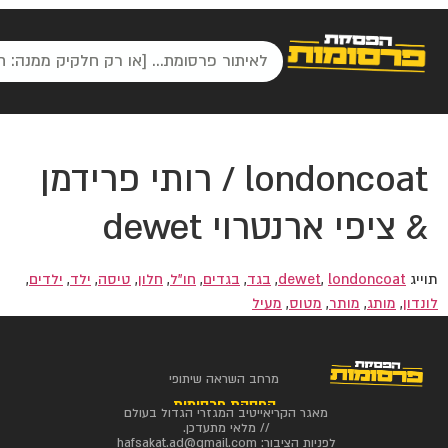
londoncoat / רותי פרידמן
& ציפי ארנטרוי dewet
תוייג
londoncoat
,
dewet
,
בגד
,
בגדים
,
חו"ל
,
חלון
,
טיסה
,
ילד
,
ילדים
,
לונדון
,
מותג
,
מותר
,
מטוס
,
מעיל
מרחב השראה שיתופי
הפסקת פרסומות
מאגר הקריאייטיב המגזרי הגדול בעולם
// מלאי מתעדכן.
לפניות הציבור:
hafsakat.ad@gmail.com