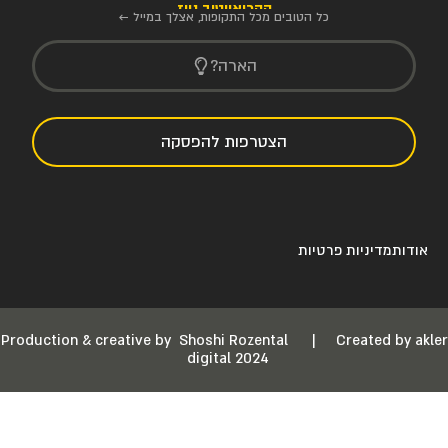
הקריאייטיב ניוז
כל הטובים מכל התקופות, אצלך במייל ←
הארה?
הצטרפות להפסקה
אודות
מדיניות פרטיות
Production & creative by
Shoshi Rozental
|
Created by akler
digital 2024