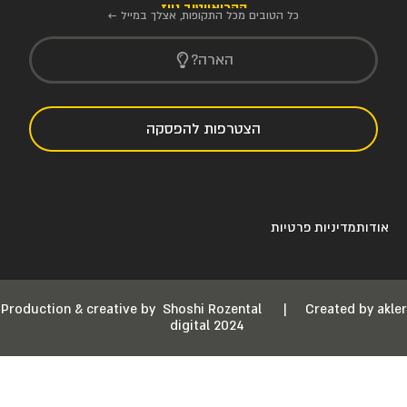
הקריאייטיב ניוז
כל הטובים מכל התקופות, אצלך במייל ←
הארה?
הצטרפות להפסקה
אודות
מדיניות פרטיות
Production & creative by
Shoshi Rozental
|
Created by akler
digital 2024