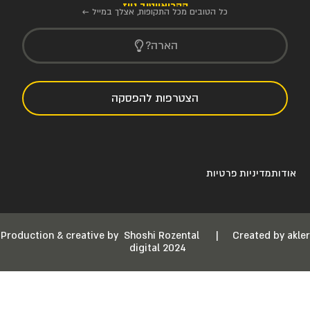
הקריאייטיב ניוז
כל הטובים מכל התקופות, אצלך במייל ←
הארה?
הצטרפות להפסקה
אודות
מדיניות פרטיות
Production & creative by
Shoshi Rozental
|
Created by akler
digital 2024