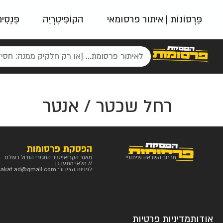
פֶּרְסוֹנוֹת | איתור פרסומאי
הקוֹפִּיטֶרְיָה
פָּנָסִי
פאשן
ניינטיז
נו
רחל שכטר / אנטר
הפסקת פרסומות
מרחב השראה שיתופי
מאגר הקריאייטיב המגזרי הגדול בעולם
// מלאי מתעדכן.
לפניות הציבור:
sakat.ad@gmail.com
אודות
מדיניות פרטיות