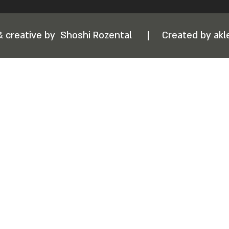
& creative by
Shoshi Rozental
|
Created by akle