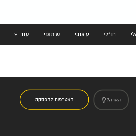
י
חו"לי
עיצובי
שיתופי
עוד
לה
הצטרפות להפסקה
הארה?