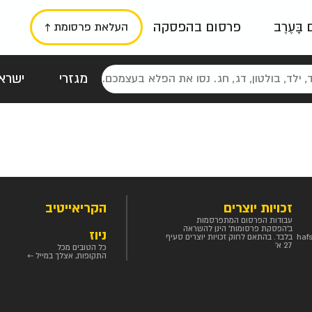
ם בָּעֶרֶב
פרסום בהפסקה
העלאת פרסומת ↑
מגזרי
ישראל
סטלגי
כרזות
טיפוגרפי
תורני
גרי
זכויות יוצרים
הקריאייטיב
עבודות הפרסום המתפרסמות
ב'הפסקת פרסומות' הינן להשראה
ניוז
haf
בלבד. בהתאם לחוק זכויות יוצרים סעיף
27 א'
כל הטובים מכל
התקופות, אצלך במייל ←