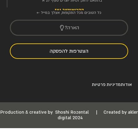
בהתאם לחוק זכויות יוצרים סעיף 27 א'
הקריאייטיב ניוז
כל הטובים מכל התקופות, אצלך במייל ←
הארה?
הצטרפות להפסקה
אודות
מדיניות פרטיות
Production & creative by
Shoshi Rozental
|
Created by akler
digital 2024