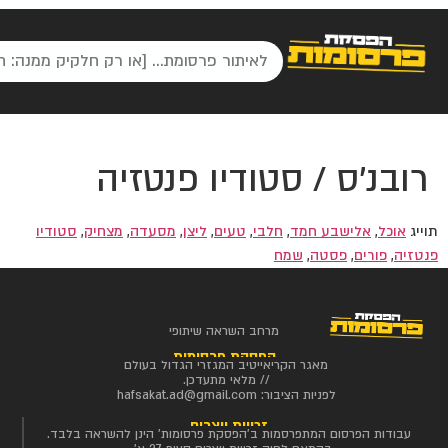
רובנ'ס / סטודיו פנטזיה
תוייג
אוכל
,
אלישבע חמד
,
חלבי
,
טעים
,
ליצן
,
מסעדה
,
מצחיק
,
סטודיו
פנטזיה
,
פורים
,
פסטה
,
שמח
מרחב השראה שיתופי
הפסקת פרסומות
מאגר הקריאייטיב המגזרי הגדול בעולם
// מלאי מתעדכן.
לפניות הציבור:
hafsakat.ad@gmail.com
זכויות יוצרים
עבודות הפרסום המתפרסמות ב'הפסקת פרסומות' הינן להשראה בלבד.