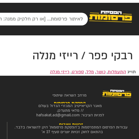
רבקי פפר / רייזי מנלה
תוייג
התעמלות
,
כושר
,
מלל
,
ספורט
,
רייזי מנלה
מרחב השראה שיתופי
הפסקת פרסומות
מאגר הקריאייטיב המגזרי הגדול בעולם
// מלאי מתעדכן.
לפניות הציבור:
hafsakat.ad@gmail.com
זכויות יוצרים
עבודות הפרסום המתפרסמות ב'הפסקת פרסומות' הינן להשראה בלבד.
בהתאם לחוק זכויות יוצרים סעיף 27 א'