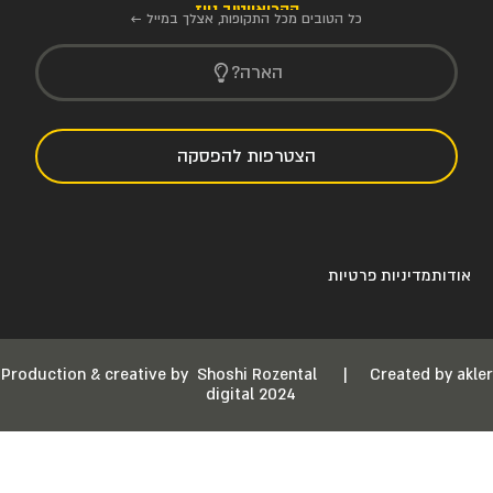
הקריאייטיב ניוז
כל הטובים מכל התקופות, אצלך במייל ←
הארה?
הצטרפות להפסקה
אודות
מדיניות פרטיות
Production & creative by
Shoshi Rozental
|
Created by akler
digital 2024