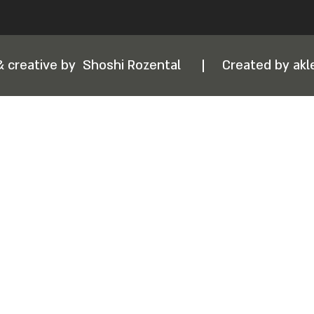
& creative by
Shoshi Rozental
|
Created by akle