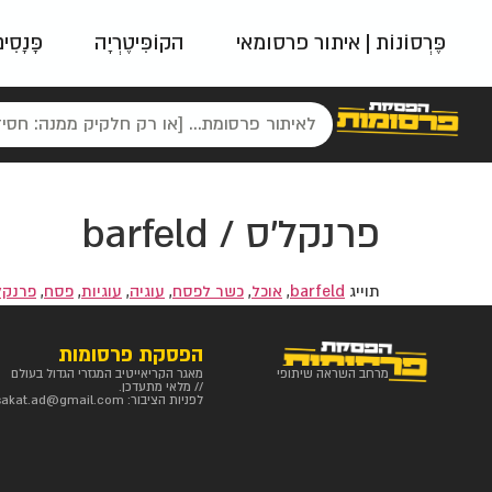
פֶּרְסוֹנוֹת | איתור פרסומאי
הקוֹפִּיטֶרְיָה
פָּנָסִי
פאשן
ניינטיז
נו
פרנקל'ס / barfeld
תוייג
barfeld
,
אוכל
,
כשר לפסח
,
עוגיה
,
עוגיות
,
פסח
,
פרנקל
הפסקת פרסומות
מרחב השראה שיתופי
מאגר הקריאייטיב המגזרי הגדול בעולם
// מלאי מתעדכן.
לפניות הציבור:
sakat.ad@gmail.com