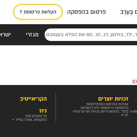
ם בָּעֶרֶב
פרסום בהפסקה
העלאת פרסומת ↑
מגזרי
ישראל
סטלגי
כרזות
טיפוגרפי
תורני
גרי
ס
זכויות יוצרים
הקריאייטיב
עבודות הפרסום המתפרסמות
ב'הפסקת פרסומות' הינן להשראה
ניוז
haf
בלבד. בהתאם לחוק זכויות יוצרים סעיף
27 א'
כל הטובים מכל
התקופות, אצלך במייל ←