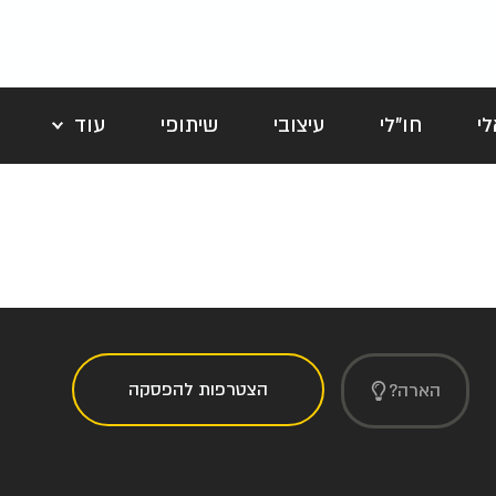
י
חו"לי
עיצובי
שיתופי
עוד
לה
הצטרפות להפסקה
הארה?