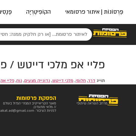
פֶּרְסוֹנוֹת | איתור פרסומאי
הקוֹפִּיטֶרְיָה
פָּנָסִי
פאשן
ניינטיז
נו
פליי אפ מלכי דייטש / פל
תוייג
דרך
,
חלומי
,
מלכי דייטש
,
נדונייה מצעים
,
נוח
,
פליי אפ
,
הפסקת פרסומות
מרחב השראה שיתופי
מאגר הקריאייטיב המגזרי הגדול בעולם
// מלאי מתעדכן.
לפניות הציבור:
sakat.ad@gmail.com