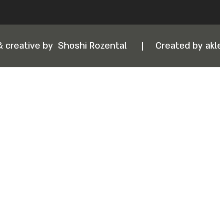
& creative by
Shoshi Rozental
|
Created by akle