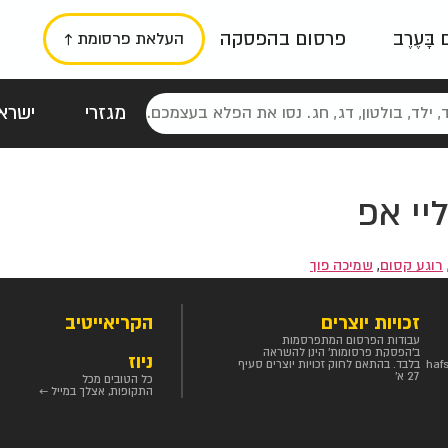
ם בָּעֶרֶב
פרסום בהפסקה
העלאת פרסומת ↑
מגזרי
ישראל
סטלגי
כרזות
טיפוגרפי
תורני
גרי
יי אפ
רוגע קסום
,
שמיכה פוך
זכויות יוצרים
הקריאייטיב
עבודות הפרסום המתפרסמות
ב'הפסקת פרסומות' הינן להשראה
ניוז
haf
בלבד. בהתאם לחוק זכויות יוצרים סעיף
27 א'
כל הטובים מכל
התקופות, אצלך במייל ←