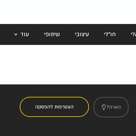
י
חו"לי
עיצובי
שיתופי
עוד
לה
הצטרפות להפסקה
הארה?