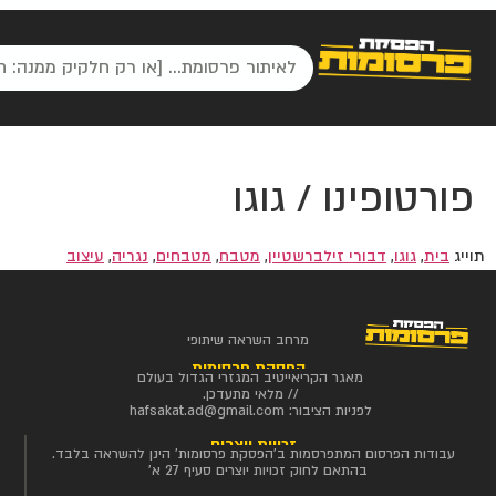
פורטופינו / גוגו
תוייג
בית
,
גוגו
,
דבורי זילברשטיין
,
מטבח
,
מטבחים
,
נגריה
,
עיצוב
מרחב השראה שיתופי
הפסקת פרסומות
מאגר הקריאייטיב המגזרי הגדול בעולם
// מלאי מתעדכן.
לפניות הציבור:
hafsakat.ad@gmail.com
זכויות יוצרים
עבודות הפרסום המתפרסמות ב'הפסקת פרסומות' הינן להשראה בלבד.
בהתאם לחוק זכויות יוצרים סעיף 27 א'