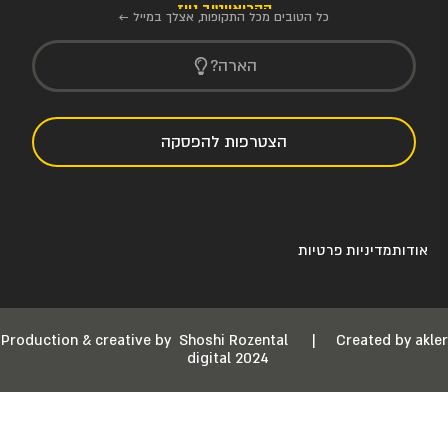
הקריאייטיב ניוז
כל הטובים מכל התקופות, אצלך במייל ←
הארה?
הצטרפות להפסקה
אודות
מדיניות פרטיות
Production & creative by
Shoshi Rozental
|
Created by akler
digital 2024