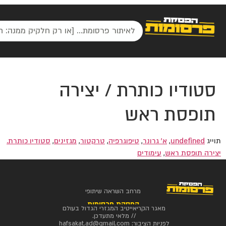
סטודיו כותרת / יצירה
תופסת ראש
תוייג
undefined
,
א' גרונר
,
טיפוגרפיה
,
טרקטור
,
מגזינים
,
סטודיו כותרת.
יצירה תופסת ראש
,
עימודים
מרחב השראה שיתופי
הפסקת פרסומות
מאגר הקריאייטיב המגזרי הגדול בעולם
// מלאי מתעדכן.
לפניות הציבור:
hafsakat.ad@gmail.com