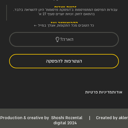
זכויות יוצרים
עבודות הפרסום המתפרסמות ב'הפסקת פרסומות' הינן להשראה בלבד.
בהתאם לחוק זכויות יוצרים סעיף 27 א'
הקריאייטיב ניוז
כל הטובים מכל התקופות, אצלך במייל ←
הארה?
הצטרפות להפסקה
אודות
מדיניות פרטיות
Production & creative by
Shoshi Rozental
|
Created by akler
digital 2024