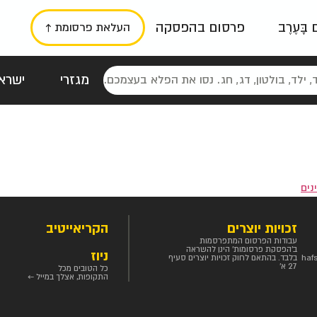
ם בָּעֶרֶב
פרסום בהפסקה
העלאת פרסומת ↑
מגזרי
ישראל
סטלגי
כרזות
טיפוגרפי
תורני
גרי
נים
זכויות יוצרים
הקריאייטיב
עבודות הפרסום המתפרסמות
ב'הפסקת פרסומות' הינן להשראה
ניוז
haf
בלבד. בהתאם לחוק זכויות יוצרים סעיף
27 א'
כל הטובים מכל
התקופות, אצלך במייל ←