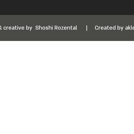
& creative by
Shoshi Rozental
|
Created by akle