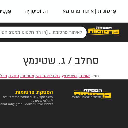
פֶּרְסוֹנוֹת | איתור פרסומאי
הקוֹפִּיטֶרְיָה
פָּנָסִי
פאשן
ניינטיז
נו
סחלב / ג. שטינמץ
תוייג
אופנה
,
ג.שטינמץ
,
גולדי שטינמץ
,
מטפחת
,
סחלב
,
פרלי
הפסקת פרסומות
מרחב השראה שיתופי
מאגר הקריאייטיב המגזרי הגדול בעולם
// מלאי מתעדכן.
לפניות הציבור:
sakat.ad@gmail.com