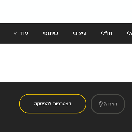
י
חו"לי
עיצובי
שיתופי
עוד
לה
הצטרפות להפסקה
הארה?