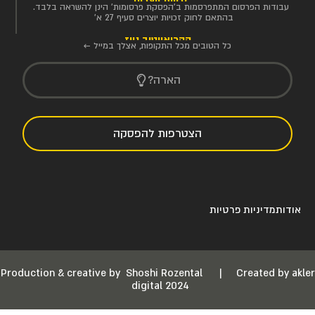
זכויות יוצרים
עבודות הפרסום המתפרסמות ב'הפסקת פרסומות' הינן להשראה בלבד.
בהתאם לחוק זכויות יוצרים סעיף 27 א'
הקריאייטיב ניוז
כל הטובים מכל התקופות, אצלך במייל ←
הארה?
הצטרפות להפסקה
אודות
מדיניות פרטיות
Production & creative by
Shoshi Rozental
|
Created by akler
digital 2024