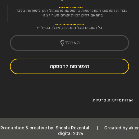
זכויות יוצרים
עבודות הפרסום המתפרסמות ב'הפסקת פרסומות' הינן להשראה בלבד.
בהתאם לחוק זכויות יוצרים סעיף 27 א'
הקריאייטיב ניוז
כל הטובים מכל התקופות, אצלך במייל ←
הארה?
הצטרפות להפסקה
אודות
מדיניות פרטיות
Production & creative by
Shoshi Rozental
|
Created by akler
digital 2024