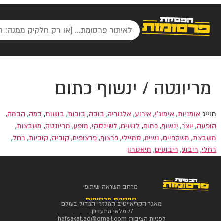
מריונטה / ינשוף כתום
תוייג
אומניות
,
אימוג'י
,
אירוע
,
אלגוריה
,
בובה
,
בובות
,
בושות
,
במה
,
הבמה
,
הופעה
,
יוצר
,
ינשוף
,
כתום
,
לנשים
,
לשינסקי
,
מופע
,
מריונטה
,
משבצות
,
משבצת
,
משקפיים
,
נשים
,
סמיילי
,
פרצוף
,
פרצופים
,
קוביה
,
קוביות
,
רחל
,
רחלי
,
ריבוע
,
ריבועים
,
תיאטרון
מרחב השראה שיתופי
הפסקת פרסומות
מאגר הקריאייטיב המגזרי הגדול בעולם
// מלאי מתעדכן.
לפניות הציבור:
hafsakat.ad@gmail.com