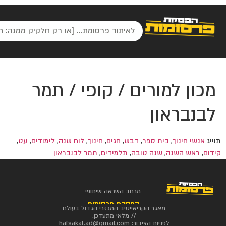
מכון למורים / קופי / תמר
לבנבראון
תוייג
אנשי חינוך
,
בית ספר
,
דבש
,
חגים
,
חינוך
,
לוח שנה
,
לימודים
,
עט
,
קידום
,
ראש השנה
,
שנה טובה
,
תלמידים
,
תמר לבנבראון
מרחב השראה שיתופי
הפסקת פרסומות
מאגר הקריאייטיב המגזרי הגדול בעולם
// מלאי מתעדכן.
לפניות הציבור:
hafsakat.ad@gmail.com