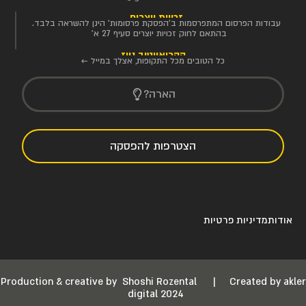
זכויות יוצרים
עבודות הפרסום המתפרסמות ב'הפסקת פרסומות' הינן להשראה בלבד.
בהתאם לחוק זכויות יוצרים סעיף 27 א'
הקריאייטיב ניוז
כל הטובים מכל התקופות, אצלך במייל ←
הארה?
הצטרפות להפסקה
אודות
מדיניות פרטיות
Production & creative by
Shoshi Rozental
|
Created by akler
digital 2024