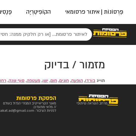
פֶּרְסוֹנוֹת | איתור פרסומאי
הקוֹפִּיטֶרְיָה
פָּנָסִי
פאשן
ניינטיז
נו
מזמור / בדיוק
תוייג
בורדו
,
הופעה
,
חוגים
,
חום
,
ישן
,
מעטפה
,
סוף שנה
,
רחו
הפסקת פרסומות
מרחב השראה שיתופי
מאגר הקריאייטיב המגזרי הגדול בעולם
// מלאי מתעדכן.
לפניות הציבור:
sakat.ad@gmail.com