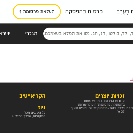
ם בָּעֶרֶב
פרסום בהפסקה
העלאת פרסומת ↑
מגזרי
ישראל
סטלגי
כרזות
טיפוגרפי
תורני
גרי
ב
זכויות יוצרים
הקריאייטיב
עבודות הפרסום המתפרסמות
ב'הפסקת פרסומות' הינן להשראה
ניוז
haf
בלבד. בהתאם לחוק זכויות יוצרים סעיף
27 א'
כל הטובים מכל
התקופות, אצלך במייל ←