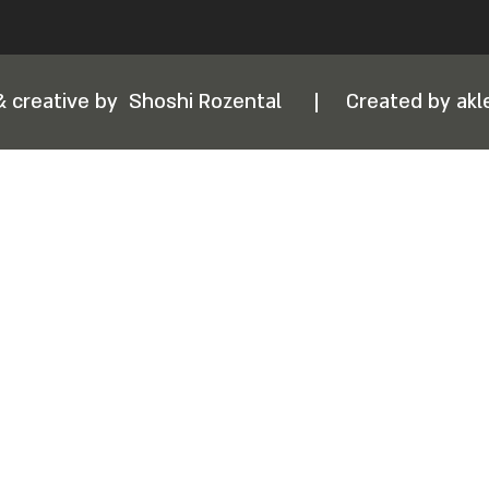
& creative by
Shoshi Rozental
|
Created by akle