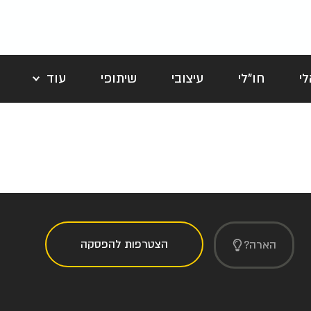
י
חו"לי
עיצובי
שיתופי
עוד
לה
הצטרפות להפסקה
הארה?