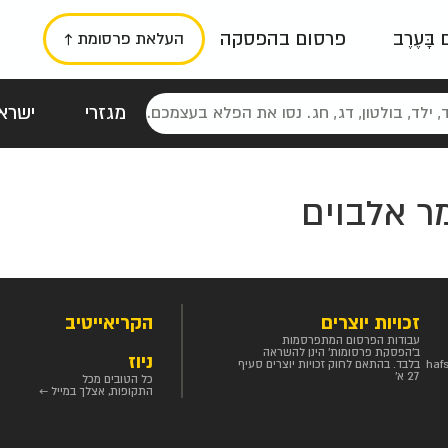
ם בָּעֶרֶב
פרסום בהפסקה
העלאת פרסומת ↑
מגזרי
ישראל
סטלגי
כרזות
טיפוגרפי
תורני
גרי
מר אלבוים
זכויות יוצרים
הקריאייטיב
עבודות הפרסום המתפרסמות
ב'הפסקת פרסומות' הינן להשראה
ניוז
haf
בלבד. בהתאם לחוק זכויות יוצרים סעיף
27 א'
כל הטובים מכל
התקופות, אצלך במייל ←