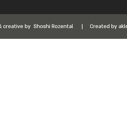
& creative by
Shoshi Rozental
|
Created by akle