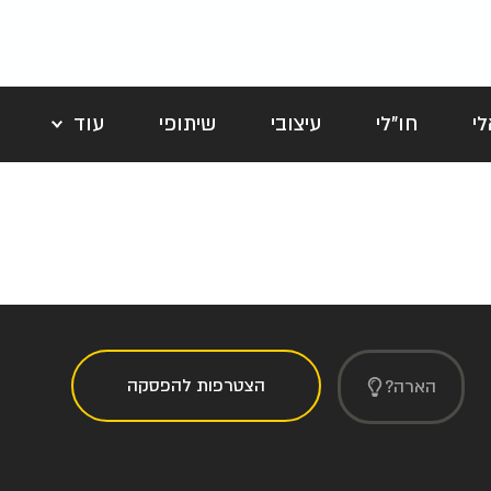
י
חו"לי
עיצובי
שיתופי
עוד
לה
הצטרפות להפסקה
הארה?