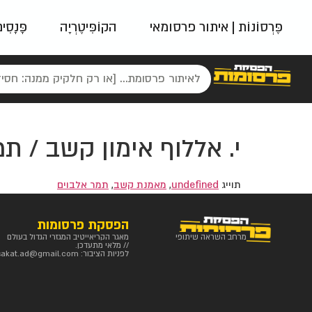
פֶּרְסוֹנוֹת | איתור פרסומאי
הקוֹפִּיטֶרְיָה
פָּנָסִי
פאשן
ניינטיז
נו
י. אללוף אימון קשב / ת
תוייג
undefined
,
מאמנת קשב
,
תמר אלבוים
הפסקת פרסומות
מרחב השראה שיתופי
מאגר הקריאייטיב המגזרי הגדול בעולם
// מלאי מתעדכן.
לפניות הציבור:
sakat.ad@gmail.com