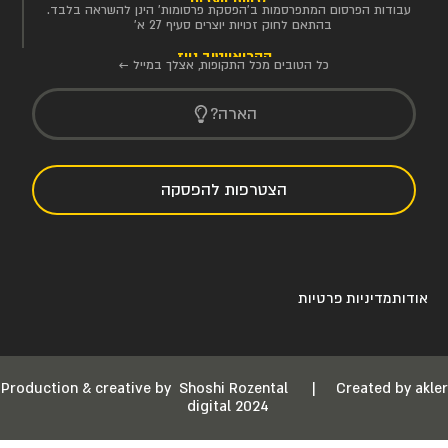
זכויות יוצרים
עבודות הפרסום המתפרסמות ב'הפסקת פרסומות' הינן להשראה בלבד.
בהתאם לחוק זכויות יוצרים סעיף 27 א'
הקריאייטיב ניוז
כל הטובים מכל התקופות, אצלך במייל ←
הארה?
הצטרפות להפסקה
אודות
מדיניות פרטיות
Production & creative by
Shoshi Rozental
|
Created by akler
digital 2024