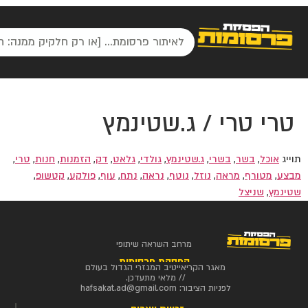
טרי טרי / ג.שטינמץ
תוייג
אוכל
,
בשר
,
בשרי
,
ג.שטינמץ
,
גולדי
,
גלאט
,
דק
,
הזמנות
,
חנות
,
טרי
,
מבצע
,
מטורף
,
מראה
,
נוזל
,
נוטף
,
נראה
,
נתח
,
עוף
,
פולקע
,
קטשופ
,
שטינמץ
,
שניצל
מרחב השראה שיתופי
הפסקת פרסומות
מאגר הקריאייטיב המגזרי הגדול בעולם
// מלאי מתעדכן.
לפניות הציבור:
hafsakat.ad@gmail.com