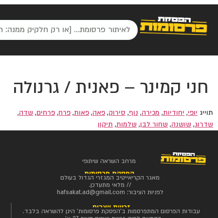
חני קמינר – פאנית / גרנולה
תוייג
יופי
,
יחודיות
,
מכירה
,
נוף
,
סירוק
,
פאה
,
פאות
,
פרח
,
פרחים
,
שדה
,
שדרוג
,
שושנה
,
שחור לבן
,
שלמות
,
תיקון
מרחב השראה שיתופי
הפסקת פרסומות
מאגר הקריאייטיב המגזרי הגדול בעולם
// מלאי מתעדכן.
לפניות הציבור:
hafsakat.ad@gmail.com
זכויות יוצרים
עבודות הפרסום המתפרסמות ב'הפסקת פרסומות' הינן להשראה בלבד.