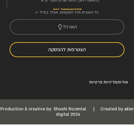
בהתאם לחוק זכויות יוצרים סעיף 27 א'
הקריאייטיב ניוז
כל הטובים מכל התקופות, אצלך במייל ←
הארה?
הצטרפות להפסקה
אודות
מדיניות פרטיות
Production & creative by
Shoshi Rozental
|
Created by akler
digital 2024