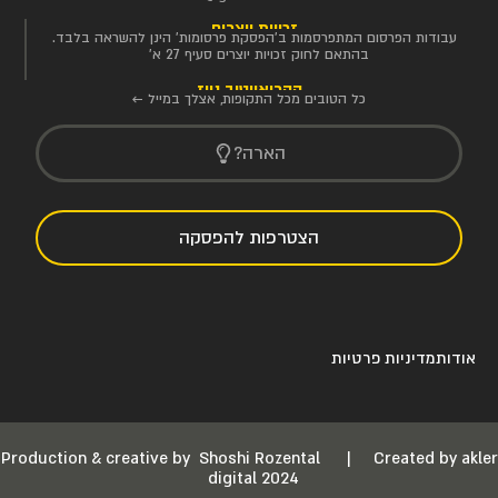
זכויות יוצרים
עבודות הפרסום המתפרסמות ב'הפסקת פרסומות' הינן להשראה בלבד.
בהתאם לחוק זכויות יוצרים סעיף 27 א'
הקריאייטיב ניוז
כל הטובים מכל התקופות, אצלך במייל ←
הארה?
הצטרפות להפסקה
אודות
מדיניות פרטיות
Production & creative by
Shoshi Rozental
|
Created by akler
digital 2024