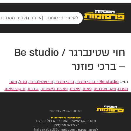
חוי שטינברגר / Be studio
– ברכי פוזנר
תוייג
Be studio - ברכי פוזנר
,
ברכי פוזנר
,
חוי שטינברגר
,
סגול
,
פאה
מפרח
,
פאה מפרחים
,
פאות
,
פאנית
,
פאנית באשדוד
,
שדרוג
,
תיקוני פאות
מרחב השראה שיתופי
הפסקת פרסומות
מאגר הקריאייטיב המגזרי הגדול בעולם
// מלאי מתעדכן.
לפניות הציבור:
hafsakat.ad@gmail.com