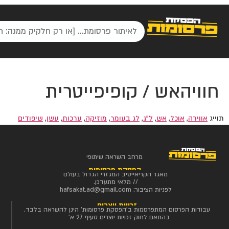
חוויהאש / קופיפייטרית
תוייג
אווירה
,
אוכל
,
אש
,
ל"ג
,
לג בעומר
,
מוזיקה
,
ערכות
,
עשן
,
שיפודים
מרחב השראה שיתופי
הפסקת פרסומות
מאגר הקריאייטיב המגזרי הגדול בעולם
// מלאי מתעדכן.
לפניות הציבור:
hafsakat.ad@gmail.com
זכויות יוצרים
עבודות הפרסום המתפרסמות ב'הפסקת פרסומות' הינן להשראה בלבד.
בהתאם לחוק זכויות יוצרים סעיף 27 א'