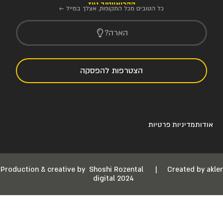
הקריאייטיב ניוז
כל הטובים מכל התקופות, אצלך במייל ←
הארה?
הצטרפות להפסקה
אודות
מדיניות פרטיות
Production & creative by
Shoshi Rozental
|
Created by akler
digital 2024