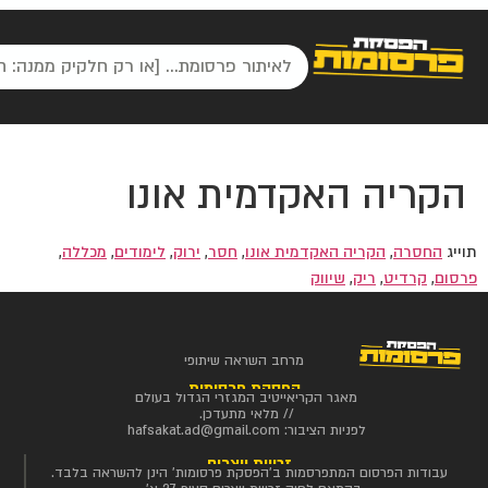
הקריה האקדמית אונו
תוייג
החסרה
,
הקריה האקדמית אונו
,
חסר
,
ירוק
,
לימודים
,
מכללה
,
פרסום
,
קרדיט
,
ריק
,
שיווק
מרחב השראה שיתופי
הפסקת פרסומות
מאגר הקריאייטיב המגזרי הגדול בעולם
// מלאי מתעדכן.
לפניות הציבור:
hafsakat.ad@gmail.com
זכויות יוצרים
עבודות הפרסום המתפרסמות ב'הפסקת פרסומות' הינן להשראה בלבד.