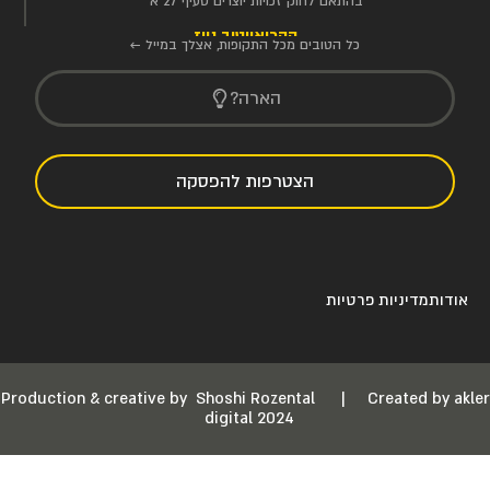
בהתאם לחוק זכויות יוצרים סעיף 27 א'
הקריאייטיב ניוז
כל הטובים מכל התקופות, אצלך במייל ←
הארה?
הצטרפות להפסקה
אודות
מדיניות פרטיות
Production & creative by
Shoshi Rozental
|
Created by akler
digital 2024