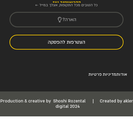
הקריאייטיב ניוז
כל הטובים מכל התקופות, אצלך במייל ←
הארה?
הצטרפות להפסקה
אודות
מדיניות פרטיות
Production & creative by
Shoshi Rozental
|
Created by akler
digital 2024