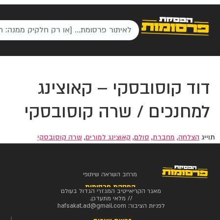
דוד קוסובסקי – קאוצינג
למחנכים / שרה קוסובסקי
תוייג
הצלחה
,
מחברת
,
סולם
,
קאוצינג למורים
,
שרה קוסובסקי
מרחב השראה שיתופי
הפסקת פרסומות
מאגר הקריאייטיב המגזרי הגדול בעולם
// מלאי מתעדכן.
לפניות הציבור:
hafsakat.ad@gmail.com