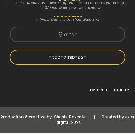
זכויות יוצרים
עבודות הפרסום המתפרסמות ב'הפסקת פרסומות' הינן להשראה בלבד.
בהתאם לחוק זכויות יוצרים סעיף 27 א'
הקריאייטיב ניוז
כל הטובים מכל התקופות, אצלך במייל ←
הארה?
הצטרפות להפסקה
אודות
מדיניות פרטיות
Production & creative by
Shoshi Rozental
|
Created by akler
digital 2024