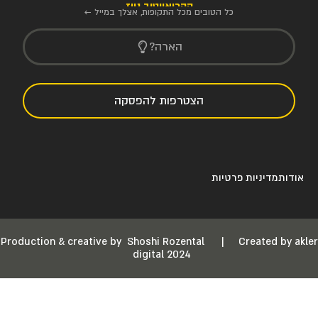
הקריאייטיב ניוז
כל הטובים מכל התקופות, אצלך במייל ←
הארה?
הצטרפות להפסקה
אודות
מדיניות פרטיות
Production & creative by
Shoshi Rozental
|
Created by akler
digital 2024