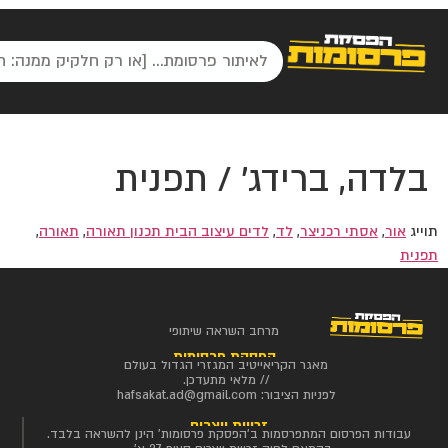
בלדה, ברידג' / תפנית
תוייג
אור
,
אסתי רכניצר
,
לד
,
לדים עיצוב הבית תכנון תאורה
,
תאורה
,
תפנית
מרחב השראה שיתופי
הפסקת פרסומות
מאגר הקריאייטיב המגזרי הגדול בעולם
// מלאי מתעדכן.
לפניות הציבור:
hafsakat.ad@gmail.com
זכויות יוצרים
עבודות הפרסום המתפרסמות ב'הפסקת פרסומות' הינן להשראה בלבד.