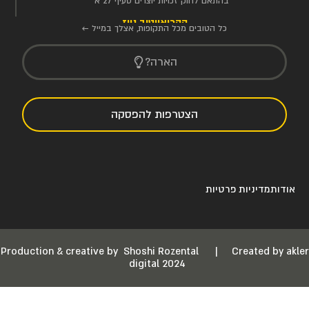
בהתאם לחוק זכויות יוצרים סעיף 27 א'
הקריאייטיב ניוז
כל הטובים מכל התקופות, אצלך במייל ←
הארה?
הצטרפות להפסקה
אודות
מדיניות פרטיות
Production & creative by
Shoshi Rozental
|
Created by akler
digital 2024