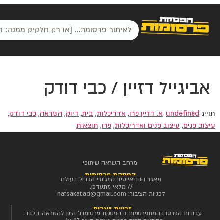
אביגייל דזיין / כבי דודק
תוייג
undefined
,
א. דזיין פרו
,
אדריכלות
,
בית
,
דיוק
,
השראה
,
כבי דודק
,
עיצוב פנים
,
עיצוב פנים ואדריכלות
,
פרו
,
תוצאות
מרחב השראה שיתופי
הפסקת פרסומות
מאגר הקריאייטיב המגזרי הגדול בעולם
// מלאי מתעדכן.
לפניות הציבור:
hafsakat.ad@gmail.com
זכויות יוצרים
עבודות הפרסום המתפרסמות ב'הפסקת פרסומות' הינן להשראה בלבד.