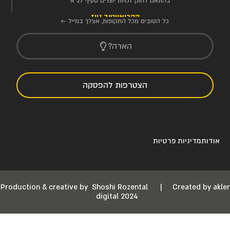
בהתאם לחוק זכויות יוצרים סעיף 27 א'
הקריאייטיב ניוז
כל הטובים מכל התקופות, אצלך במייל ←
הארה?
הצטרפות להפסקה
אודות
מדיניות פרטיות
Production & creative by
Shoshi Rozental
|
Created by akler
digital 2024