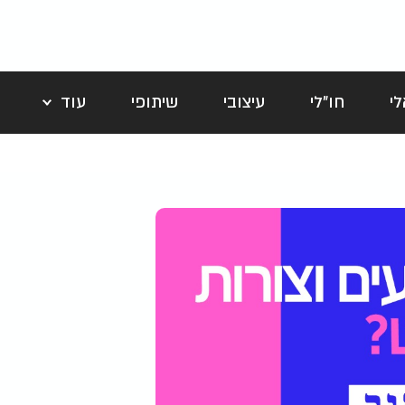
י
חו"לי
עיצובי
שיתופי
עוד
לה