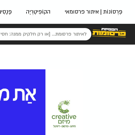
פֶּרְסוֹנוֹת | איתור פרסומאי
הקוֹפִּיטֶרְיָה
פָּנָסִי
פאשן
ניינטיז
נו