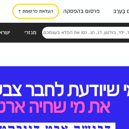
ם בָּעֶרֶב
פרסום בהפסקה
העלאת פרסומת ↑
מגזרי
ישראל
סטלגי
כרזות
טיפוגרפי
תורני
גרי