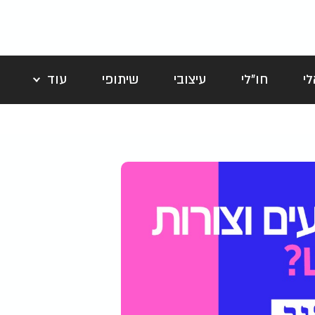
י
חו"לי
עיצובי
שיתופי
עוד
לה