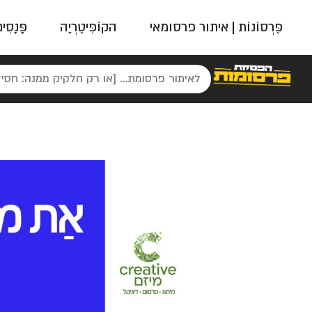
פֶּרְסוֹנוֹת | איתור פרסומאי
הקוֹפִּיטֶרְיָה
פָּנָסִי
פאשן
ניינטיז
נו