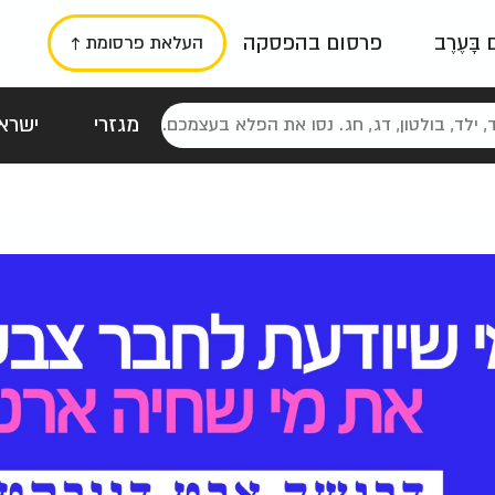
ם בָּעֶרֶב
פרסום בהפסקה
העלאת פרסומת ↑
מגזרי
ישראל
סטלגי
כרזות
טיפוגרפי
תורני
גרי