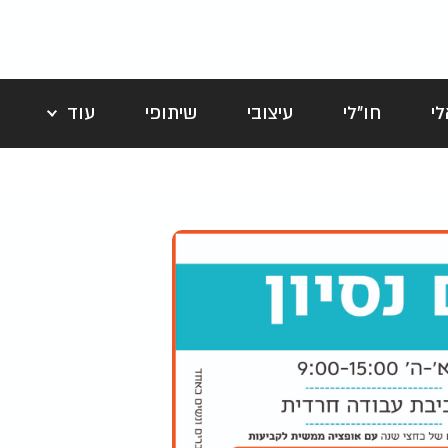
י
חו"לי
עיצובי
שיתופי
עוד
לה