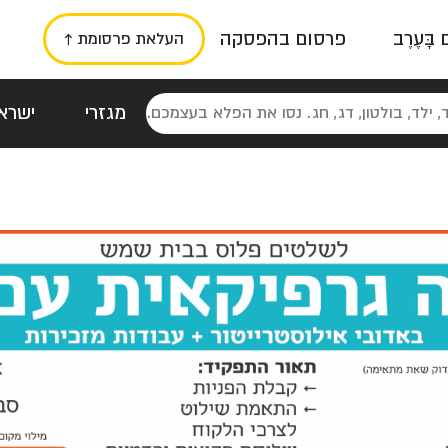
ם בָּעֶרֶב
פרסום בהפסקה
העלאת פרסומת ↑
מגזרי
ישראל
סטלגי
כרזות
טיפוגרפי
תורני
גרי