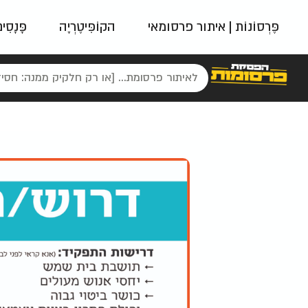
פֶּרְסוֹנוֹת | איתור פרסומאי
הקוֹפִּיטֶרְיָה
פָּנָסִי
פאשן
ניינטיז
נו