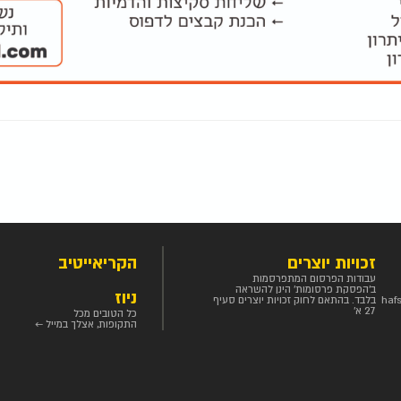
זכויות יוצרים
הקריאייטיב
עבודות הפרסום המתפרסמות
ב'הפסקת פרסומות' הינן להשראה
ניוז
haf
בלבד. בהתאם לחוק זכויות יוצרים סעיף
27 א'
כל הטובים מכל
התקופות, אצלך במייל ←