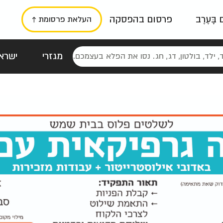
ם בָּעֶרֶב
פרסום בהפסקה
העלאת פרסומת ↑
מגזרי
ישראל
סטלגי
כרזות
טיפוגרפי
תורני
גרי