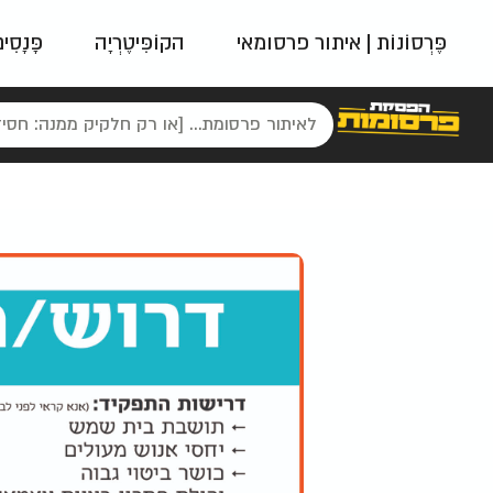
פֶּרְסוֹנוֹת | איתור פרסומאי
הקוֹפִּיטֶרְיָה
פָּנָסִי
פאשן
ניינטיז
נו