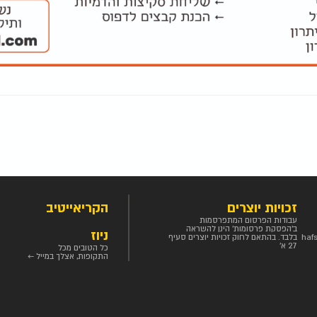
זכויות יוצרים
הקריאייטיב
עבודות הפרסום המתפרסמות
ב'הפסקת פרסומות' הינן להשראה
ניוז
haf
בלבד. בהתאם לחוק זכויות יוצרים סעיף
27 א'
כל הטובים מכל
התקופות, אצלך במייל ←