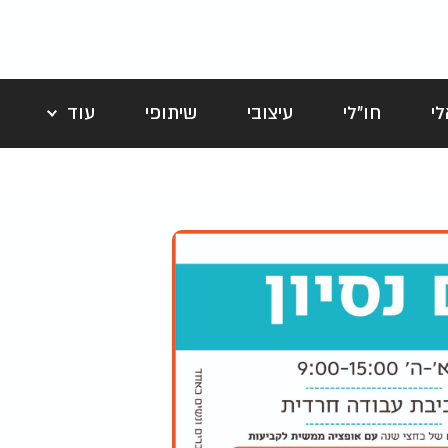
י
חו"לי
עיצובי
שיתופי
עוד
לה