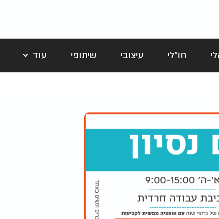
י
חו"לי
עיצובי
שיתופי
עוד
לה