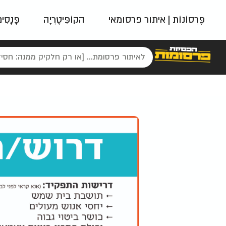
פֶּרְסוֹנוֹת | איתור פרסומאי
הקוֹפִּיטֶרְיָה
פָּנָסִי
פאשן
ניינטיז
נו