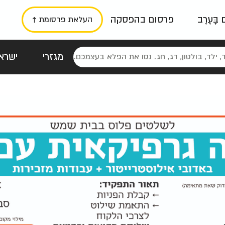
ם בָּעֶרֶב
פרסום בהפסקה
העלאת פרסומת ↑
מגזרי
ישראל
סטלגי
כרזות
טיפוגרפי
תורני
גרי