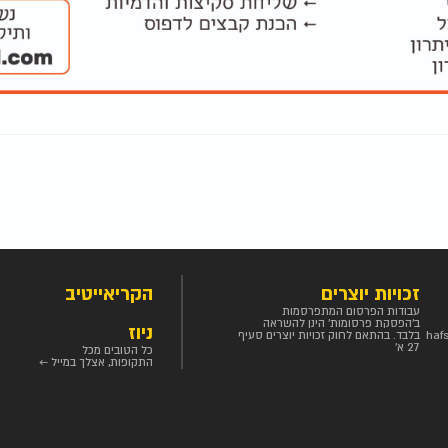
זכויות יוצרים
הקריאייטיב
עבודות הפרסום המתפרסמות
ב'הפסקת פרסומות' הינן להשראה
ניוז
haf
בלבד. בהתאם לחוק זכויות יוצרים סעיף
27 א'
כל הטובים מכל
התקופות, אצלך במייל ←