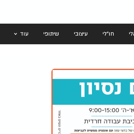
י
חו"לי
עיצובי
שיתופי
עוד
לה