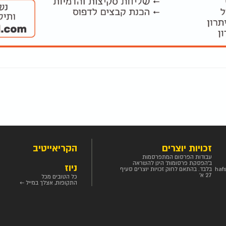
זכויות יוצרים
הקריאייטיב
עבודות הפרסום המתפרסמות
ב'הפסקת פרסומות' הינן להשראה
ניוז
haf
בלבד. בהתאם לחוק זכויות יוצרים סעיף
27 א'
כל הטובים מכל
התקופות, אצלך במייל ←