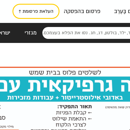
ם בָּעֶרֶב
פרסום בהפסקה
העלאת פרסומת ↑
מגזרי
ישראל
סטלגי
כרזות
טיפוגרפי
תורני
גרי