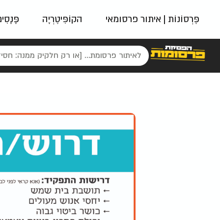
פֶּרְסוֹנוֹת | איתור פרסומאי
הקוֹפִּיטֶרְיָה
פָּנָסִי
פאשן
ניינטיז
נו