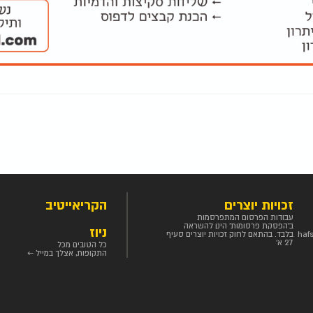
זכויות יוצרים
הקריאייטיב
עבודות הפרסום המתפרסמות
ב'הפסקת פרסומות' הינן להשראה
ניוז
haf
בלבד. בהתאם לחוק זכויות יוצרים סעיף
27 א'
כל הטובים מכל
התקופות, אצלך במייל ←