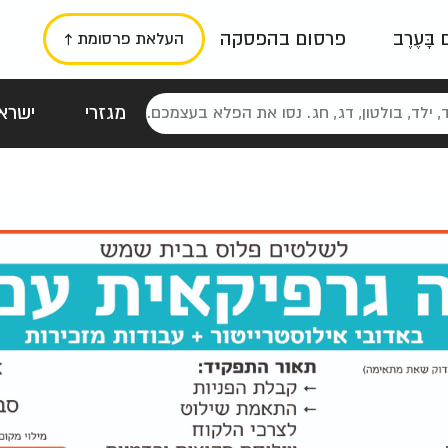
ם בָּעֶרֶב
פרסום בהפסקה
העלאת פרסומת ↑
מגזרי
ישראל
סטלגי
כרזות
טיפוגרפי
תורני
גרי