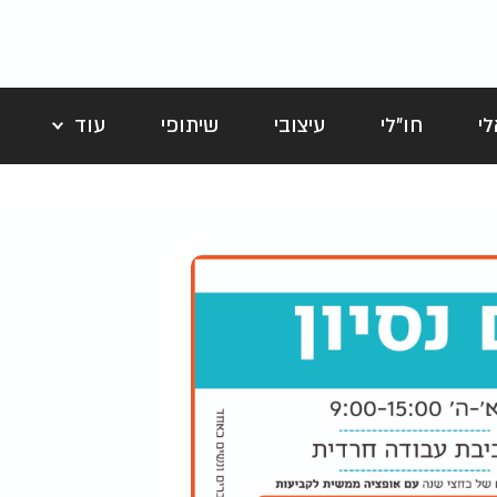
י
חו"לי
עיצובי
שיתופי
עוד
לה