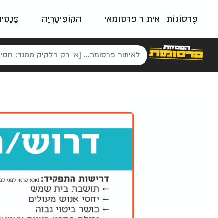
פֶּרְסוֹנוֹת | איתור פרסומאי
הקוֹפִּיטֶרְיָה
פָּנָסִי
פאשן
ניינטיז
נו