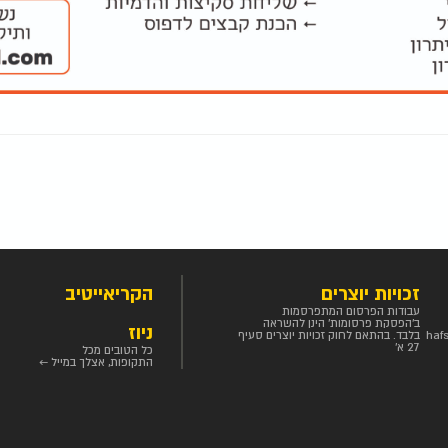
זכויות יוצרים
הקריאייטיב
עבודות הפרסום המתפרסמות
ב'הפסקת פרסומות' הינן להשראה
ניוז
haf
בלבד. בהתאם לחוק זכויות יוצרים סעיף
27 א'
כל הטובים מכל
התקופות, אצלך במייל ←