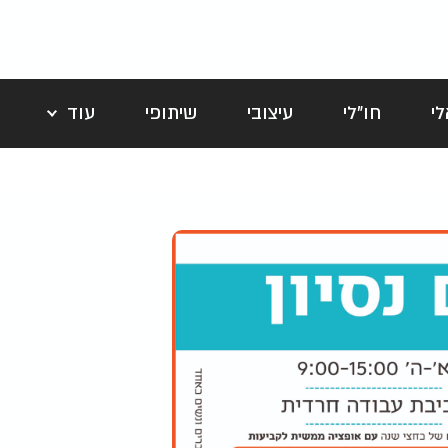
י
חו"לי
עיצובי
שיתופי
עוד
לה