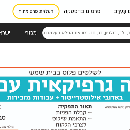
ם בָּעֶרֶב
פרסום בהפסקה
העלאת פרסומת ↑
מגזרי
ישראל
סטלגי
כרזות
טיפוגרפי
תורני
גרי