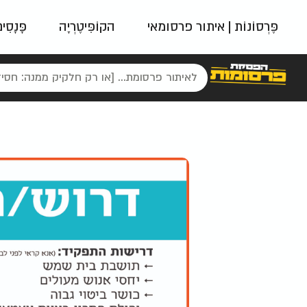
פֶּרְסוֹנוֹת | איתור פרסומאי
הקוֹפִּיטֶרְיָה
פָּנָסִי
פאשן
ניינטיז
נו