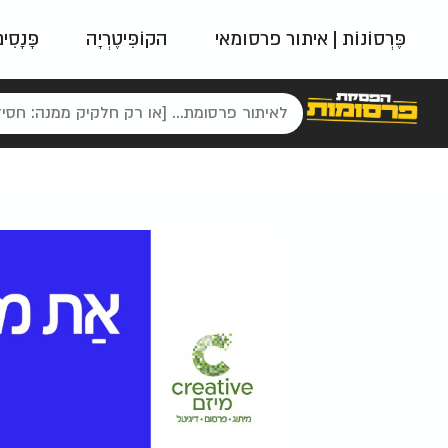
פֶּרְסוֹנוֹת | איתור פרסומאי
הקוֹפִּיטֶרְיָה
פָּנָסִי
פאשן
ניינטיז
נו