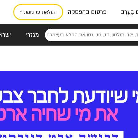
ם בָּעֶרֶב
פרסום בהפסקה
העלאת פרסומת ↑
מגזרי
ישראל
סטלגי
כרזות
טיפוגרפי
תורני
גרי