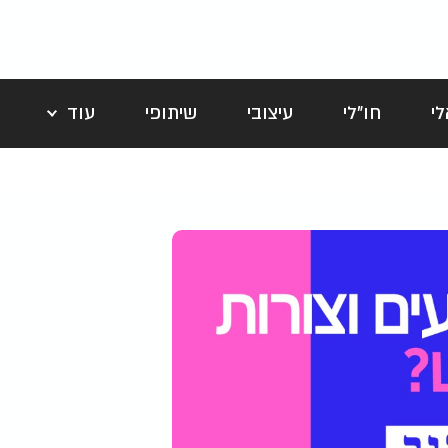
י
חו"לי
עיצובי
שיתופי
עוד
לה