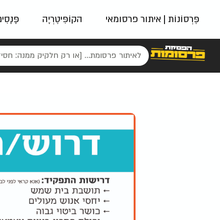
פֶּרְסוֹנוֹת | איתור פרסומאי
הקוֹפִּיטֶרְיָה
פָּנָסִי
פאשן
ניינטיז
נו