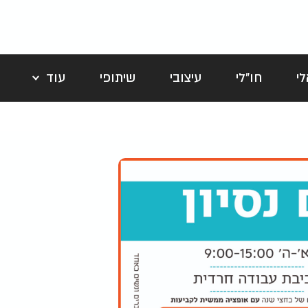
י
חו"לי
עיצובי
שיתופי
עוד
לה