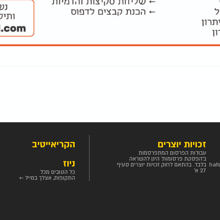
זכויות יוצרים
הקריאייטיב
עבודות הפרסום המתפרסמות
ב'הפסקת פרסומות' הינן להשראה
ניוז
haf
בלבד. בהתאם לחוק זכויות יוצרים סעיף
27 א'
כל הטובים מכל
התקופות, אצלך במייל ←