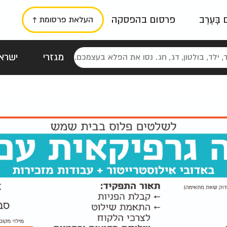
ם בָּעֶרֶב
פרסום בהפסקה
העלאת פרסומת ↑
מגזרי
ישראל
סטלגי
כרזות
טיפוגרפי
תורני
גרי