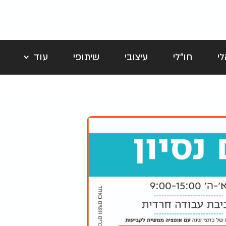
י
חו"לי
עיצובי
שיתופי
עוד
לה