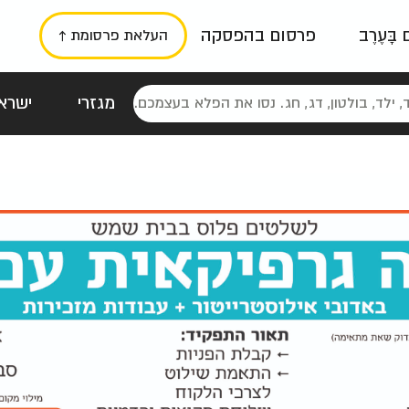
ם בָּעֶרֶב
פרסום בהפסקה
העלאת פרסומת ↑
מגזרי
ישראל
סטלגי
כרזות
טיפוגרפי
תורני
גרי