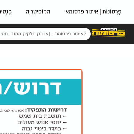
פֶּרְסוֹנוֹת | איתור פרסומאי
הקוֹפִּיטֶרְיָה
פָּנָסִי
פאשן
ניינטיז
נו