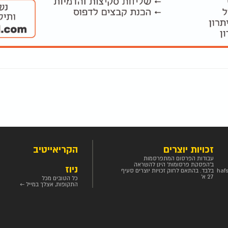
זכויות יוצרים
הקריאייטיב
עבודות הפרסום המתפרסמות
ב'הפסקת פרסומות' הינן להשראה
ניוז
haf
בלבד. בהתאם לחוק זכויות יוצרים סעיף
27 א'
כל הטובים מכל
התקופות, אצלך במייל ←