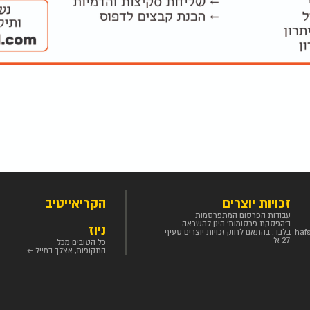
זכויות יוצרים
הקריאייטיב
עבודות הפרסום המתפרסמות
ב'הפסקת פרסומות' הינן להשראה
ניוז
haf
בלבד. בהתאם לחוק זכויות יוצרים סעיף
27 א'
כל הטובים מכל
התקופות, אצלך במייל ←