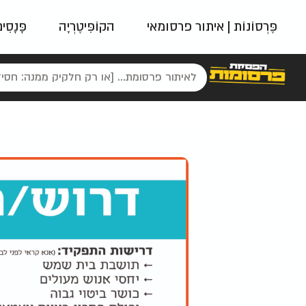
פֶּרְסוֹנוֹת | איתור פרסומאי
הקוֹפִּיטֶרְיָה
פָּנָסִי
פאשן
ניינטיז
נו