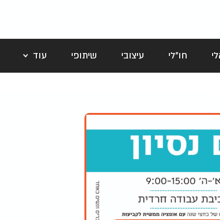
י
חו"לי
עיצובי
שיתופי
עוד
לה