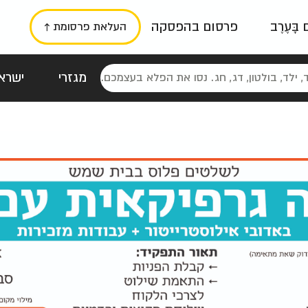
ם בָּעֶרֶב
פרסום בהפסקה
העלאת פרסומת ↑
מגזרי
ישראל
סטלגי
כרזות
טיפוגרפי
תורני
גרי