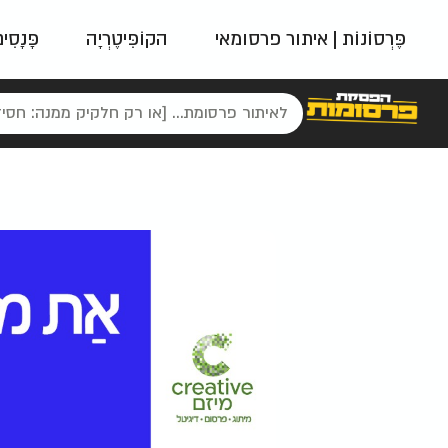
פֶּרְסוֹנוֹת | איתור פרסומאי
הקוֹפִּיטֶרְיָה
פָּנָסִי
פאשן
ניינטיז
נו