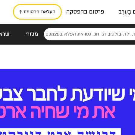
ם בָּעֶרֶב
פרסום בהפסקה
העלאת פרסומת ↑
מגזרי
ישראל
סטלגי
כרזות
טיפוגרפי
תורני
גרי