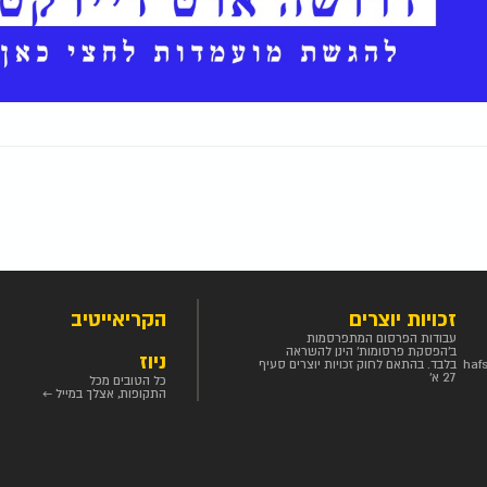
זכויות יוצרים
הקריאייטיב
עבודות הפרסום המתפרסמות
ב'הפסקת פרסומות' הינן להשראה
ניוז
haf
בלבד. בהתאם לחוק זכויות יוצרים סעיף
27 א'
כל הטובים מכל
התקופות, אצלך במייל ←