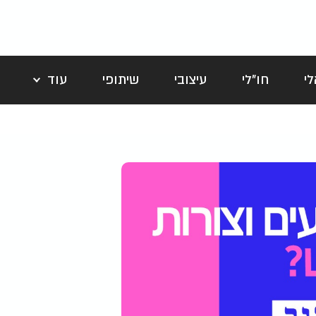
י
חו"לי
עיצובי
שיתופי
עוד
לה