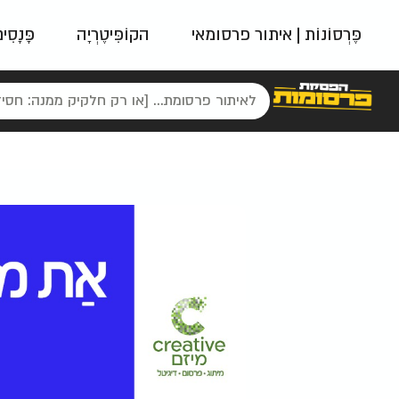
פֶּרְסוֹנוֹת | איתור פרסומאי
הקוֹפִּיטֶרְיָה
פָּנָסִי
פאשן
ניינטיז
נו