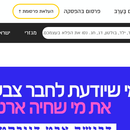
ם בָּעֶרֶב
פרסום בהפסקה
העלאת פרסומת ↑
מגזרי
ישראל
סטלגי
כרזות
טיפוגרפי
תורני
גרי