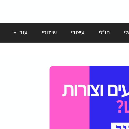
י
חו"לי
עיצובי
שיתופי
עוד
לה